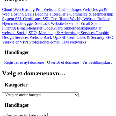
Cloud Web Hosting
Pro. Website Deal Packages
Web Design &
Web Hosting Deals
Become a Reseller
e-Commerce & Membership
System
SSL Certificates
SSL Certifikater
Weebly Website Builder
Hjemmesidebygger
SiteLock
Websitesikkerhed
Email Spam
Filtering
E-mail-tjenester
CodeGuard
Sikkerhedskopiering af
websted
Social, SEO, Marketing & Advertising Services
Graphic
Design Services
Website Back Up,SSL Certificates & Security
SEO
Værktøjer
VPN
Professionel e-mail
SJM Networks
Handlinger
Registrer et nyt domæne
Overfør et domæne
Vis bestillingskurv
Vælg et domænenavn…
Kategorier
Handlinger