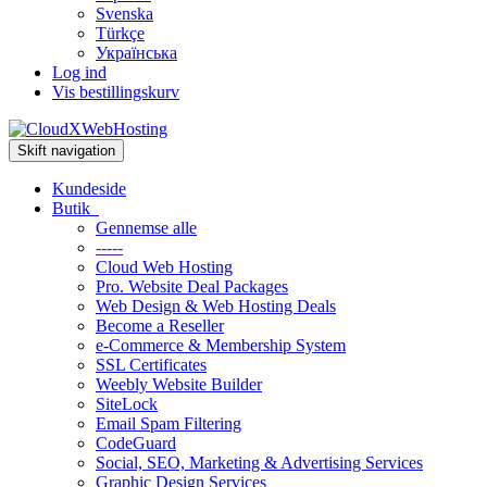
Svenska
Türkçe
Українська
Log ind
Vis bestillingskurv
Skift navigation
Kundeside
Butik
Gennemse alle
-----
Cloud Web Hosting
Pro. Website Deal Packages
Web Design & Web Hosting Deals
Become a Reseller
e-Commerce & Membership System
SSL Certificates
Weebly Website Builder
SiteLock
Email Spam Filtering
CodeGuard
Social, SEO, Marketing & Advertising Services
Graphic Design Services