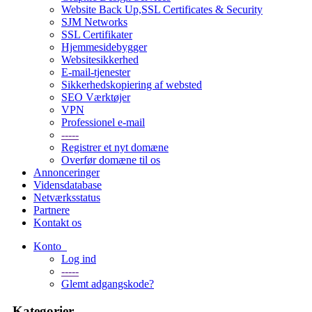
Website Back Up,SSL Certificates & Security
SJM Networks
SSL Certifikater
Hjemmesidebygger
Websitesikkerhed
E-mail-tjenester
Sikkerhedskopiering af websted
SEO Værktøjer
VPN
Professionel e-mail
-----
Registrer et nyt domæne
Overfør domæne til os
Annonceringer
Vidensdatabase
Netværksstatus
Partnere
Kontakt os
Konto
Log ind
-----
Glemt adgangskode?
Kategorier