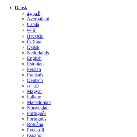
Dansk
العربية
Azerbaijani
Català
中文
Hrvatski
Čeština
Dansk
Nederlands
English
Estonian
Persian
Français
Deutsch
עברית
Magyar
Italiano
Macedonian
Norwegian
Português
Português
Română
Русский
Español