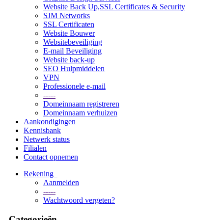
Website Back Up,SSL Certificates & Security
SJM Networks
SSL Certificaten
Website Bouwer
Websitebeveiliging
E-mail Beveiliging
Website back-up
SEO Hulpmiddelen
VPN
Professionele e-mail
-----
Domeinnaam registreren
Domeinnaam verhuizen
Aankondigingen
Kennisbank
Netwerk status
Filialen
Contact opnemen
Rekening
Aanmelden
-----
Wachtwoord vergeten?
Categorieën