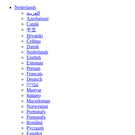
Nederlands
العربية
Azerbaijani
Català
中文
Hrvatski
Čeština
Dansk
Nederlands
English
Estonian
Persian
Français
Deutsch
עברית
Magyar
Italiano
Macedonian
Norwegian
Português
Português
Română
Русский
Español