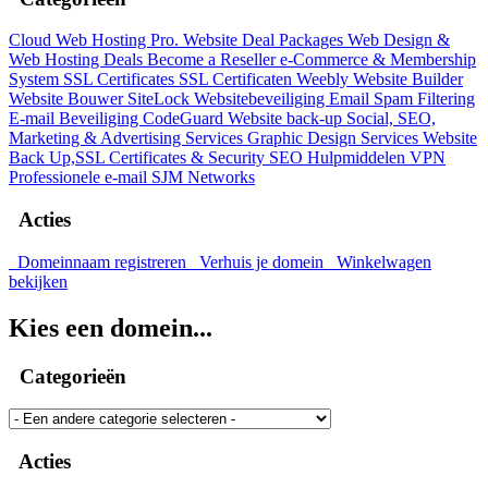
Cloud Web Hosting
Pro. Website Deal Packages
Web Design &
Web Hosting Deals
Become a Reseller
e-Commerce & Membership
System
SSL Certificates
SSL Certificaten
Weebly Website Builder
Website Bouwer
SiteLock
Websitebeveiliging
Email Spam Filtering
E-mail Beveiliging
CodeGuard
Website back-up
Social, SEO,
Marketing & Advertising Services
Graphic Design Services
Website
Back Up,SSL Certificates & Security
SEO Hulpmiddelen
VPN
Professionele e-mail
SJM Networks
Acties
Domeinnaam registreren
Verhuis je domein
Winkelwagen
bekijken
Kies een domein...
Categorieën
Acties