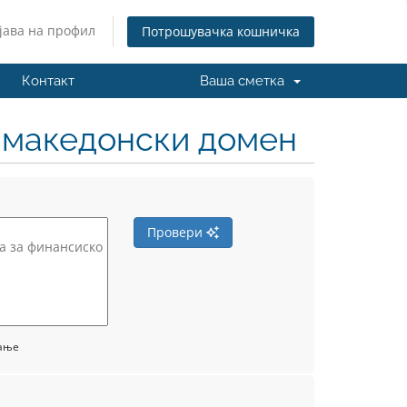
јава на профил
Потрошувачка кошничка
Контакт
Ваша сметка
н македонски домен
Провери
вање