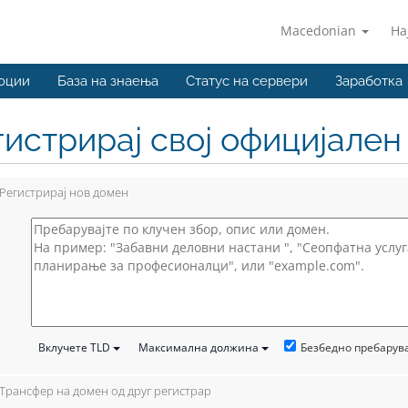
Macedonian
На
оции
База на знаења
Статус на сервери
Заработка
гистрирај свој официјале
Регистрирај нов домен
Безбедно пребару
Вклучете TLD
Максимална должина
Трансфер на домен од друг регистрар