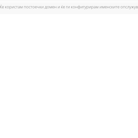
Ќе користам постоечки домен и ќе ги конфигурирам именските опслужу