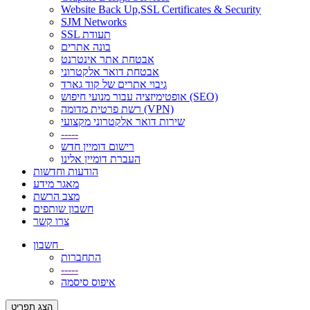
Website Back Up,SSL Certificates & Security
SJM Networks
SSL תעודת
בונה אתרים
אבטחת אתר אינטרנט
אבטחת דואר אלקטרוני
גיבוי אתרים של קוד גארד
אופטימיזציה עבור מנועי חיפוש (SEO)
רשת פרטית מדומה (VPN)
שירות דואר אלקטרוני מקצועי
-----
רישום דומיין חדש
העברת דומיין אלינו
הודעות וחדשות
מאגר מידע
מצב הרשת
חשבון שותפים
צרו קשר
חשבון
התחברות
-----
איפוס סיסמה
הצג תפריט