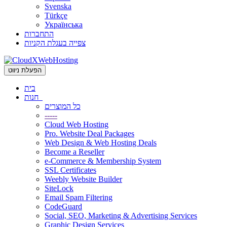
Svenska
Türkçe
Українська
התחברות
צפייה בעגלת הקניות
הפעלת ניווט
בית
חנות
כל המוצרים
-----
Cloud Web Hosting
Pro. Website Deal Packages
Web Design & Web Hosting Deals
Become a Reseller
e-Commerce & Membership System
SSL Certificates
Weebly Website Builder
SiteLock
Email Spam Filtering
CodeGuard
Social, SEO, Marketing & Advertising Services
Graphic Design Services