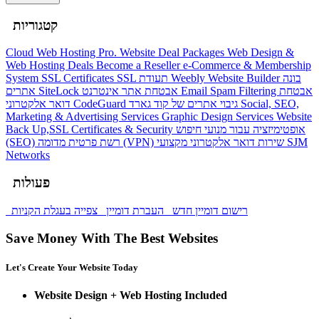
קטגוריות
Cloud Web Hosting
Pro. Website Deal Packages
Web Design &
Web Hosting Deals
Become a Reseller
e-Commerce & Membership
System
SSL Certificates
SSL תעודת
Weebly Website Builder
בונה
אתרים
SiteLock
אבטחת אתר אינטרנט
Email Spam Filtering
אבטחת
דואר אלקטרוני
CodeGuard
גיבוי אתרים של קוד גארד
Social, SEO,
Marketing & Advertising Services
Graphic Design Services
Website
Back Up,SSL Certificates & Security
אופטימיזציה עבור מנועי חיפוש
(SEO)
רשת פרטית מדומה (VPN)
שירות דואר אלקטרוני מקצועי
SJM
Networks
פעולות
רישום דומיין חדש
העברת דומיין
צפייה בעגלת הקניות
Save Money With The Best Websites
Let's Create Your Website Today
Website Design + Web Hosting Included