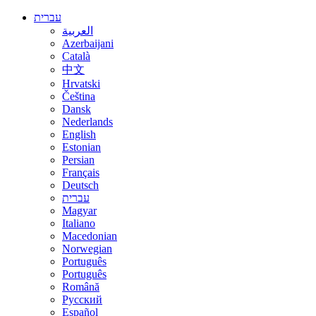
עברית
العربية
Azerbaijani
Català
中文
Hrvatski
Čeština
Dansk
Nederlands
English
Estonian
Persian
Français
Deutsch
עברית
Magyar
Italiano
Macedonian
Norwegian
Português
Português
Română
Русский
Español