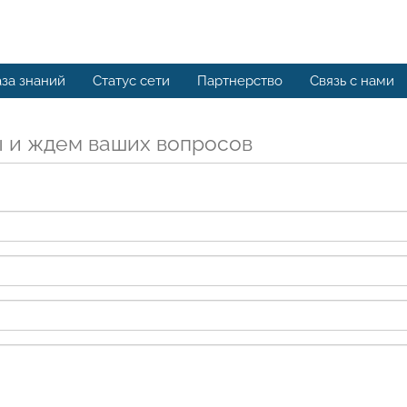
за знаний
Статус сети
Партнерство
Связь с нами
 и ждем ваших вопросов